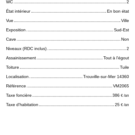
WC
2
État intérieur
En bon état
Vue
Ville
Exposition
Sud-Est
Cave
Non
Niveaux (RDC inclus)
2
Assainissement
Tout à l'égout
Toiture
Tuile
Localisation
Trouville-sur-Mer 14360
Référence
VM2065
Taxe foncière
386
€ /an
Taxe d'habitation
25
€ /an