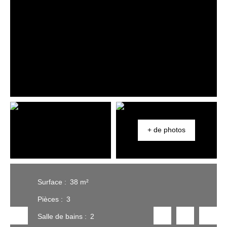
+ de photos
Surface
:
38
m²
Pièces
:
3
Salle de bains
:
2