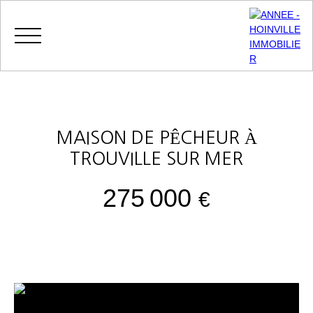
Menu
MAISON DE PÊCHEUR À
TROUVILLE SUR MER
275 000
€
MES
ESPACE
ESTIMATIO
FAVORIS
VENDEUR
N