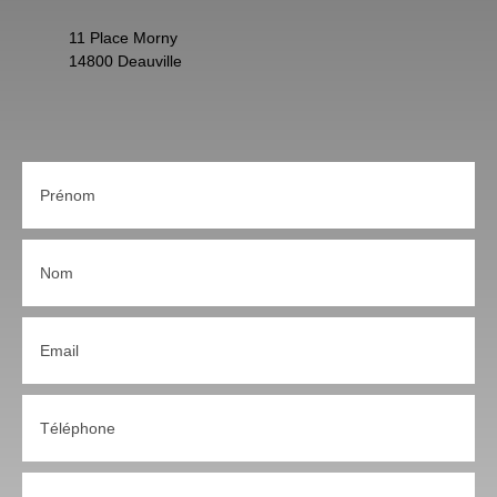
11 Place Morny
14800 Deauville
Prénom
Nom
Email
Téléphone