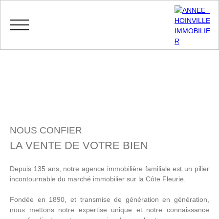
Menu
Lorem ipsum dolor si
NOUS CONFIER
MES
ESPACE
ESTIMATIO
LA VENTE DE VOTRE BIEN
FAVORIS
VENDEUR
N
Depuis 135 ans, notre agence immobilière familiale est un pilier
incontournable du marché immobilier sur la Côte Fleurie.
Fondée en 1890, et transmise de génération en génération,
nous mettons notre expertise unique et notre connaissance