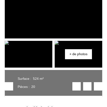
+ de photos
Surface
:
524
m²
Pièces
:
20