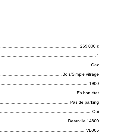
ues techniques
269 000
€
4
Gaz
Bois/Simple vitrage
1900
En bon état
Pas de parking
Oui
Deauville 14800
VB005