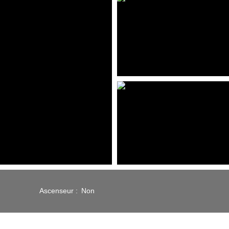
Ascenseur
:
Non