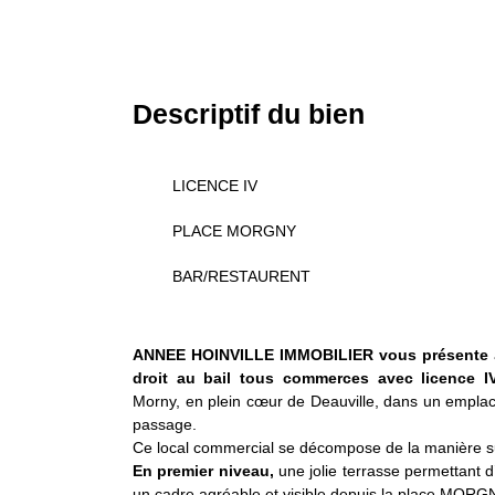
Descriptif du bien
LICENCE IV
PLACE MORGNY
BAR/RESTAURENT
ANNEE HOINVILLE IMMOBILIER vous présente
droit au
bail tous
commerces avec licence I
Morny, en plein cœur de Deauville, dans un emplac
passage.
Ce local commercial se décompose de la manière su
En premier niveau,
une jolie terrasse permettant d’
un cadre agréable et visible depuis la place MORG